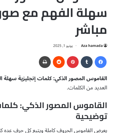
مباشر
Aza hamada
يونيو 1, 2025
فيسبوك
‏Tumblr
بينتيريست
‏Reddit
طباعة
القاموس المصور الذكي: كلمات إنجليزية سهلة 
العديد من الكلمات.
القاموس المصور الذكي: كلمات
توضيحية
يعرض القاموس الحروف كاملة ويتبع كل حرف عده كلمات