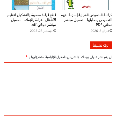
ت
ا
س
ل
كراسة النصوص القرائية|ملزمة لفهم
قطع قراءة مصورة بالتشكيل لتعليم
ر
ا
النصوص وتحليلها – تحميل مباشر
الأطفال القراءة والإملاء – تحميل
ع
ب
مجاني PDF
مباشر مجاني pdf
ف
ت
فبراير 2, 2026
ديسمبر 23, 2025
ي
د
ا
ا
ل
ئ
اترك تعليقاً
ح
ي
ك
p
لن يتم نشر عنوان بريدك الإلكتروني.
الحقول الإلزامية مشار إليها بـ
*
م
d
f
ا
ل
ل
ل
ت
ت
ح
ع
م
ل
ي
ل
ي
ا
ق
ل