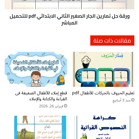
ة
م
ل
ا
ل
ر
ورقة حل تمارين الجار الصغير الثاني الابتدائي pdf للتحميل
أ
ي
المباشر
ط
ن
ف
ا
مقالات ذات صلة
ا
ل
ل
ج
ع
ا
ن
ر
ا
ا
ل
ل
و
ص
ف
غ
ا
تعليم الحروف بالحركات للأطفال pdf
قطع إملاء للأطفال الضعيفة فى
ي
القراءة والكتابة والإملاء
ء
ر
منذ 3 أسابيع
و
ا
فبراير 26, 2026
ع
ل
د
ث
م
ا
ا
ن
ل
ي