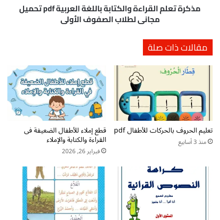
:
ا
مذكرة تعلم القراءة والكتابة باللغة العربية pdf تحميل
ق
ل
مجاني لطلاب الصفوف الأولى
ص
ق
ة
ر
مقالات ذات صلة
ا
ا
ل
ء
ن
ة
م
و
ل
ا
ة
ل
"
ك
ن
ت
م
تعليم الحروف بالحركات للأطفال pdf
قطع إملاء للأطفال الضعيفة فى
ا
القراءة والكتابة والإملاء
و
ب
منذ 3 أسابيع
ل
ة
فبراير 26, 2026
ة
ب
"
ا
ا
ل
ل
ل
ش
غ
ق
ة