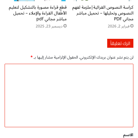
ي
ا
كراسة النصوص القرائية|ملزمة لفهم
قطع قراءة مصورة بالتشكيل لتعليم
ة
ل
النصوص وتحليلها – تحميل مباشر
الأطفال القراءة والإملاء – تحميل
د
ع
مجاني PDF
مباشر مجاني pdf
ر
ر
فبراير 2, 2026
ديسمبر 23, 2025
س
ب
ف
ي
ي
ة
اترك تعليقاً
ا
p
ل
d
لن يتم نشر عنوان بريدك الإلكتروني.
الحقول الإلزامية مشار إليها بـ
*
ط
f
ا
ت
ا
ع
ح
ل
ة
م
ي
ت
ل
ع
م
ل
ج
ا
ي
ن
ق
ي
ل
*
الاسم