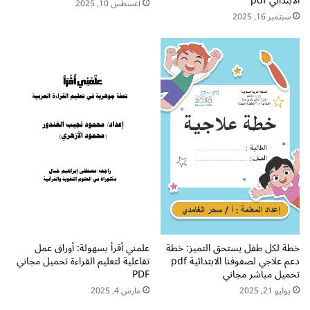
الابتدائي pdf
أغسطس 10, 2025
ا
غ
سبتمبر 16, 2025
ل
ت
أ
ي
س
ا
ا
ل
س
ص
ي
ف
ة
ا
ف
ل
ي
ث
م
ا
ا
ن
د
ي
ة
ا
ل
ل
غ
إ
ت
ب
خطة لكل طفل يستحق التميز: خطة
علمني أقرأ بسهولة: أوراق عمل
ي
ت
دعم علاجي لصفوفنا الابتدائية pdf
تفاعلية لتعليم القراءة تحميل مجاني
د
تحميل مباشر مجاني
PDF
ا
يوليو 21, 2025
مارس 4, 2025
ئ