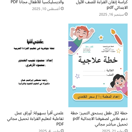
ل
كراسة إتقان القراءة للصف الأول
والديسليكسيا للأطفال مجاناً PDF
م
الابتدائي pdf
أغسطس 10, 2025
ر
سبتمبر 16, 2025
ح
ل
ة
ا
ل
إ
ب
ت
د
ا
ئ
ي
ة
خطة لكل طفل يستحق التميز: خطة
علمني أقرأ بسهولة: أوراق عمل
دعم علاجي لصفوفنا الابتدائية pdf
تفاعلية لتعليم القراءة تحميل مجاني
تحميل مباشر مجاني
PDF
يوليو 21, 2025
مارس 4, 2025