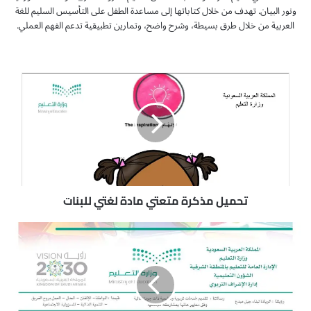
ونور البيان. تهدف من خلال كتاباتها إلى مساعدة الطفل على التأسيس السليم للغة
العربية من خلال طرق بسيطة، وشرح واضح، وتمارين تطبيقية تدعم الفهم العملي.
ت
ح
م
ي
ل
م
ذ
ك
ر
ة
تحميل مذكرة متعتي مادة لغتي للبنات
م
ت
ت
ع
ح
ت
م
ي
ي
م
ل
ا
م