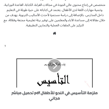
متخصص في إنتاج محتوى عالي الجودة في مجالات القراءة، الكتابة، القاعدة النورانية،
وتنمية مهارات اللغة لدى الأطفال. يعتمد في كتاباته على خبرة طويلة في التعليم
داخل المدارس، بالإضافة إلى دراسة مستمرة لأحدث الأساليب التربوية. يهدف من
خلال مقالاته إلى مساعدة الآباء والمعلمين على توفير بيئة تعليمية ممتعة وفعّالة، مع
التركيز على الملفات العملية والتمارين التطبيقية.
موق
ع
الوي
م
ب
ل
ز
م
ة
ا
ل
ت
أ
س
ملزمة التأسيس في النحو للأطفال pdf تحميل مباشر
ي
مجاني
س
ف
خ