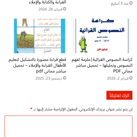
القراءة والكتابة والإملاء
م
ا
منذ 3 أسابيع
ب
ل
فبراير 26, 2026
ا
ث
ش
ا
ر
ن
م
ي
ج
ا
ا
ل
ن
ا
كراسة النصوص القرائية|ملزمة لفهم
قطع قراءة مصورة بالتشكيل لتعليم
ي
ب
النصوص وتحليلها – تحميل مباشر
الأطفال القراءة والإملاء – تحميل
ت
مجاني PDF
مباشر مجاني pdf
د
فبراير 2, 2026
ديسمبر 23, 2025
ا
ئ
ي
اترك تعليقاً
p
d
لن يتم نشر عنوان بريدك الإلكتروني.
الحقول الإلزامية مشار إليها بـ
*
f
ت
ا
ح
ل
م