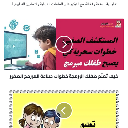
تعليمية ممتعة وفعّالة، مع التركيز على الملفات العملية والتمارين التطبيقية.
ك
ي
ف
تُ
ع
لّ
م
ط
ف
ل
كيف تُعلّم طفلك البرمجة خطوات صناعة المبرمج الصغير
ك
ا
م
ل
ذ
ب
ك
ر
ر
م
ة
ج
ت
ة
ع