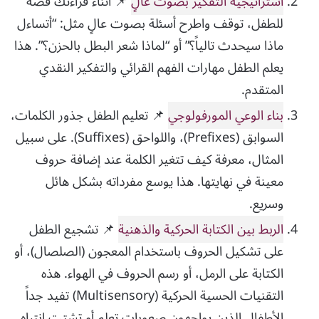
استراتيجية التفكير بصوت عالٍ
📌 أثناء قراءتك قصة
للطفل، توقف واطرح أسئلة بصوت عالٍ مثل: “أتساءل
ماذا سيحدث تالياً؟” أو “لماذا شعر البطل بالحزن؟”. هذا
يعلم الطفل مهارات الفهم القرائي والتفكير النقدي
المتقدم.
بناء الوعي المورفولوجي
📌 تعليم الطفل جذور الكلمات،
السوابق (Prefixes)، واللواحق (Suffixes). على سبيل
المثال، معرفة كيف تتغير الكلمة عند إضافة حروف
معينة في نهايتها. هذا يوسع مفرداته بشكل هائل
وسريع.
الربط بين الكتابة الحركية والذهنية
📌 تشجيع الطفل
على تشكيل الحروف باستخدام المعجون (الصلصال)، أو
الكتابة على الرمل، أو رسم الحروف في الهواء. هذه
التقنيات الحسية الحركية (Multisensory) تفيد جداً
الأطفال الذين يواجهون صعوبات تعلم أو تشتت انتباه.