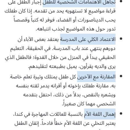
تجاهل الاهتمامات الشخصية للطفل
إجبار الطفل على
قراءة مواضيع لا تستهويه يحد من تقدمه. إذا كان طفلك
يحب الديناصورات أو الفضاء، فوفر له كتباً وقصصاً
تدور حول هذه المواضيع لجذب انتباهه.
الاعتماد الكلي على المدرسة
يعتقد بعض الآباء أن
دورهم ينتهي عند باب المدرسة. في الحقيقة، التعليم
الحقيقي يبدأ في المنزل من خلال القدوة؛ فالطفل الذي
يرى والديه يقرأون، يميل بطبيعته لتقليدهم.
المقارنة مع الآخرين
كل طفل يمتلك وتيرة تعلم خاصة
به. مقارنة طفلك بإخوته أو أقرانه يدمر ثقته بنفسه
ويشعره بالنقص، بدلاً من ذلك، احتفل بتقدمه
الشخصي مهما كان صغيراً.
إهمال اللغة الأم
بالنسبة للعائلات المهاجرة في كندا،
يعتبر التخلي عن اللغة الأم خطأً فادحاً. إتقان الطفل