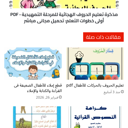
خ
ل
ط
ي
و
م
مذكرة تعليم الحروف الهجائية للمرحلة التمهيدية - PDF
ا
ا
أولى خطوات التعلم: تحميل مجاني مباشر
ت
ل
ص
ح
مقالات ذات صلة
ن
ر
ا
و
ع
ف
ة
ا
ا
ل
ل
ه
م
ج
ب
ا
تعليم الحروف بالحركات للأطفال pdf
قطع إملاء للأطفال الضعيفة فى
ر
ئ
القراءة والكتابة والإملاء
م
ي
منذ 3 أسابيع
ج
ة
فبراير 26, 2026
ا
ل
ل
ل
ص
م
غ
ر
ي
ح