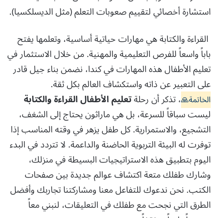
استشارة أخصائي لتقييم صعوبات التعلم (مثل الديسلكسيا).
القراءة والكتابة هي مهارات حياتية أساسية، وتعلمها يفتح
باباً واسعاً للفرص التعليمية والمهنية. من خلال الاستثمار في
تعليم الأطفال هذه المهارات في كندا، نضمن بناء جيل قادر
على التعبير عن ذاته واستكشاف العالم بكل ثقة.
، تذكر أن رحلة
تعليم الأطفال القراءة والكتابة
الخاتمة🙏
ليست سباقاً للسرعة، بل هي ماراثون يحتاج إلى الشغف،
التشجيع، والاستمرارية. كل طفل يزهر في وقته المناسب إذا
توفرت له البيئة التربوية الحاضنة والداعمة. لا تتردد في البدء
اليوم بتطبيق هذه الاستراتيجيات البسيطة في منزلك،
وشارك طفلك متعة اكتشاف عوالم جديدة بين صفحات
الكتب. نحن ندعوك للتفاعل معنا ومشاركتنا تجاربك وأفضل
الطرق التي نجحت مع طفلك في التعليقات، لنبني معاً