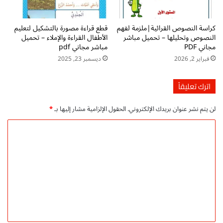
ر
ل
ة
كراسة النصوص القرائية|ملزمة لفهم
قطع قراءة مصورة بالتشكيل لتعليم
ا
النصوص وتحليلها – تحميل مباشر
الأطفال القراءة والإملاء – تحميل
ل
مجاني PDF
مباشر مجاني pdf
ت
فبراير 2, 2026
ديسمبر 23, 2025
م
ه
ي
اترك تعليقاً
د
ي
لن يتم نشر عنوان بريدك الإلكتروني.
الحقول الإلزامية مشار إليها بـ
*
ة
-
ا
P
ل
D
F
ت
أ
ع
و
ل
ل
ى
ي
خ
ق
ط