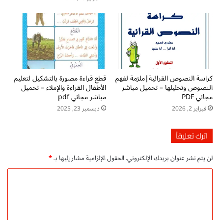
م
ت
ا
ع
ل
ل
ح
ي
ر
م
و
ا
ف
ل
كراسة النصوص القرائية|ملزمة لفهم
قطع قراءة مصورة بالتشكيل لتعليم
ا
ق
النصوص وتحليلها – تحميل مباشر
الأطفال القراءة والإملاء – تحميل
ل
ر
مجاني PDF
مباشر مجاني pdf
ع
ا
فبراير 2, 2026
ديسمبر 23, 2025
ر
ء
ب
ة
ي
و
اترك تعليقاً
ة
ا
-
ل
لن يتم نشر عنوان بريدك الإلكتروني.
الحقول الإلزامية مشار إليها بـ
*
ت
ك
ح
ت
ا
م
ا
ل
ي
ب
ل
ة
ت
P
ل