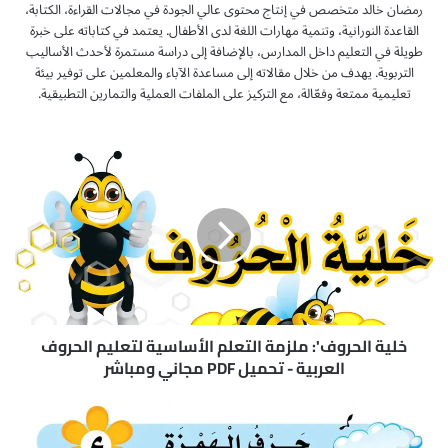
رمضان خالد متخصص في إنتاج محتوى عالي الجودة في مجالات القراءة، الكتابة،
القاعدة النورانية، وتنمية مهارات اللغة لدى الأطفال. يعتمد في كتاباته على خبرة
طويلة في التعليم داخل المدارس، بالإضافة إلى دراسة مستمرة لأحدث الأساليب
التربوية. يهدف من خلال مقالاته إلى مساعدة الآباء والمعلمين على توفير بيئة
تعليمية ممتعة وفعّالة، مع التركيز على الملفات العملية والتمارين التطبيقية.
خ
ل
ي
ة
ا
ل
ح
ر
و
ف
خلية الحروف': ملزمة التعلم الأساسية لتعليم الحروف
'
العربية - تحميل PDF مجاني ومباشر
:
م
ب
ل
ط