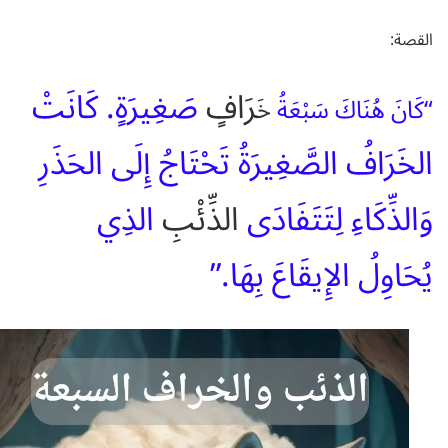
القصة:
رَافٍ
صَغِيرَةٍ. كَانَتْ
“كَانَ هُنَاكَ سَبْعَةُ
خَ
الخَرَافُ الصَّغِيرَةُ تَحْتَاجُ إِلَى الحَذَرِ
وَالذِّكَاءِ لِتَتَفَادَى
الذِّئْبِ
الذِي
يُحَاوِلُ الإِيقَاعَ بِهَا.”