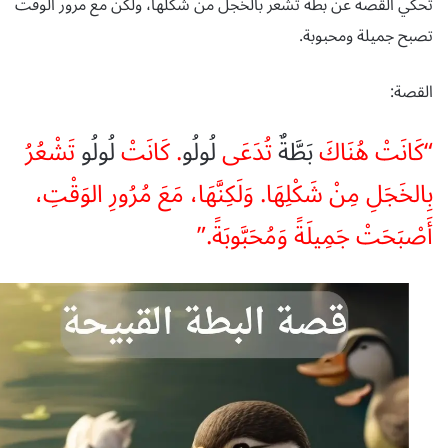
تحكي القصة عن بطة تشعر بالخجل من شكلها، ولكن مع مرور الوقت
تصبح جميلة ومحبوبة.
القصة:
“كَانَتْ هُنَاكَ
بَطَّةٌ
تُدَعَى
لُولُو
. كَانَتْ
لُولُو
تَشْعُرُ
بِالخَجَلِ مِنْ شَكْلِهَا. وَلَكِنَّهَا، مَعَ مُرُورِ الوَقْتِ،
أَصْبَحَتْ جَمِيلَةً وَمُحَبَّوبَةً.”