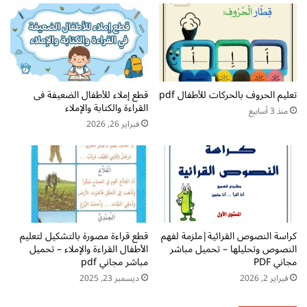
ر
ل
ح
ع
ل
ل
ة
ى
م
ا
ا
ل
ب
تعليم الحروف بالحركات للأطفال pdf
قطع إملاء للأطفال الضعيفة فى
ق
القراءة والكتابة والإملاء
ع
ر
منذ 3 أسابيع
د
ا
فبراير 26, 2026
ت
ء
ع
ة
ل
م
م
ر
ا
ح
ل
ل
ح
ة
كراسة النصوص القرائية|ملزمة لفهم
قطع قراءة مصورة بالتشكيل لتعليم
ر
م
النصوص وتحليلها – تحميل مباشر
الأطفال القراءة والإملاء – تحميل
و
ا
مجاني PDF
مباشر مجاني pdf
ف
ب
فبراير 2, 2026
ديسمبر 23, 2025
|
ع
ا
د