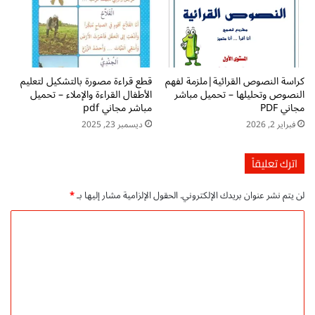
ه
أ
م
ط
ه
ف
م
ا
ا
ل
كراسة النصوص القرائية|ملزمة لفهم
قطع قراءة مصورة بالتشكيل لتعليم
ل
:
النصوص وتحليلها – تحميل مباشر
الأطفال القراءة والإملاء – تحميل
س
أ
مجاني PDF
مباشر مجاني pdf
ا
س
فبراير 2, 2026
ديسمبر 23, 2025
ب
ب
ع
ا
ب
اترك تعليقاً
ا
ل
لن يتم نشر عنوان بريدك الإلكتروني.
الحقول الإلزامية مشار إليها بـ
*
خ
ج
ا
ل
ل
و
ع
ت
ل
ع
ا
ل
ج