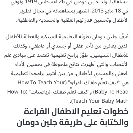
بنسلفانيا. ولد جلين دومان في 26 أغسطس 1919 وتوفي
في 18 مايو 2013. اشتهر بمساهماته في مجال تطوير
الأطفال وتحسين قدراتهم العقلية والجسدية والعاطفية.
عُرِفَ جلين دومان بطرقه التعليمية المبتكرة والفعالة للأطفال
الذين يعانون من تأخر عقلي أو جسدي أو عاطفي، وكذلك
للأطفال السليمين. طوَّرَ برامج تعليمية تعتمد على مبادئ علم
الأعصاب والتي أظهرت نتائج ملحوظة في تحسين الأداء
العقلي والجسدي للأطفال. من بين أشهر برامجه التعليمية
هي “كيف تعلِّم طفلك القراءة” (How To Teach Your
Baby To Read) و”كيف تعلِّم طفلك الرياضيات” (How To
Teach Your Baby Math).
خطوات تعليم الاطفال القراءة
والكتابة على طريقة جلين دومان