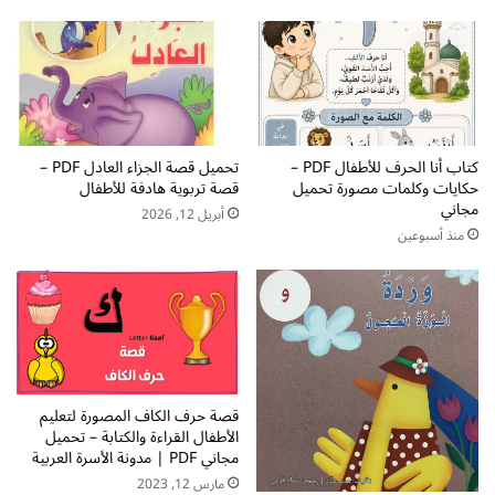
أ
ل
ط
ا
ف
ط
ا
ف
ل
ا
ا
ل
ل
ل
ق
كتاب أنا الحرف للأطفال PDF –
تحميل قصة الجزاء العادل PDF –
ت
حكايات وكلمات مصورة تحميل
قصة تربوية هادفة للأطفال
ر
ع
مجاني
ا
ل
أبريل 12, 2026
ء
منذ أسبوعين
ي
ة
م
و
ا
ا
ل
ل
ق
ك
ر
ت
ا
ا
ء
قصة حرف الكاف المصورة لتعليم
ب
ة
الأطفال القراءة والكتابة – تحميل
ة
و
مجاني PDF | مدونة الأسرة العربية
-
ا
مارس 12, 2023
ت
ل