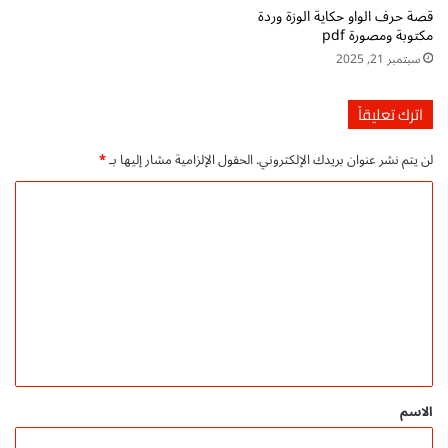
قصة حرف الواو حكاية الوزة وردة
ح
ك
مكتوبة ومصورة pdf
م
ت
ي
سبتمبر 21, 2025
ا
ل
ب
م
ة
اترك تعليقاً
ج
|
ا
م
لن يتم نشر عنوان بريدك الإلكتروني.
الحقول الإلزامية مشار إليها بـ
*
ن
د
ي
و
ا
P
ن
ل
D
ة
F
ا
ت
|
ل
ع
م
ا
د
س
ل
و
ر
ي
ن
ة
ة
ق
ا
ا
ل
*
الاسم
ل
ع
أ
ر