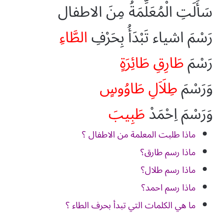
سَأَلَتِ الْمُعَلِّمَةُ مِنَ الاطفال
رَسْمَ اشياء تَبْدَأُ بِحَرْفِ
الطَّاءِ
رَسْمَ
طَارِقِ
طَائِرَةٍ
وَرَسْمَ
طِلَاَلِ
طَاوُوسٍ
وَرَسْمَ اِحْمَدْ
طَبِيبَ
ماذا طلبت المعلمة من الاطفال ؟
ماذا رسم طارق؟
ماذا رسم طلال؟
ماذا رسم احمد؟
ما هي الكلمات التي تبدأ بحرف الطاء ؟