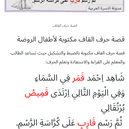
قصة حرف القاف
قصة حرف القاف مكتوبة لأطفال الروضة
قصة حرف القاف مكتوبة بالضبط والتشكيل حيث تساعد الطالب
والمعلم على القراءة والاستفادة وتعلم الحرف:
شَاهِد اِحْمَد
قَمَر
فِي السَّمَاءِ
وَفِي الْيَوْمِ التَّالِي اِرْتَدَى
قَمِيصُ
بُرْتُقَالِي
ثُمَّ رَسْم
قَارِبٍ
عَلَى كُرَّاسَةِ الرَّسْمِ.