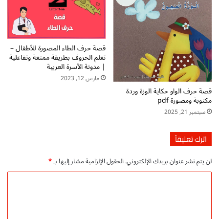
ط
ا
ف
ل
ا
أ
ل
س
ا
قصة حرف الطاء المصورة للأطفال –
ر
ل
تعلم الحروف بطريقة ممتعة وتفاعلية
ة
ق
| مدونة الأسرة العربية
ا
ر
مارس 12, 2023
ل
ا
قصة حرف الواو حكاية الوزة وردة
ع
ء
مكتوبة ومصورة pdf
ر
ة
ب
سبتمبر 21, 2025
و
ي
ا
ة
ل
اترك تعليقاً
ك
ت
لن يتم نشر عنوان بريدك الإلكتروني.
الحقول الإلزامية مشار إليها بـ
*
ا
ب
ا
ة
ل
-
ت
ت
ح