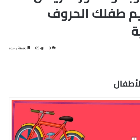
ليم طفلك الحروف
ة
0
65
دقيقة واحدة
لأطفال