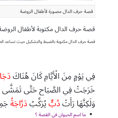
قصة حرف الدال مصورة لأطفال الروضة
قصة حرف الدال مكتوبة لأطفال الروضة
قصة حرف الدال مكتوبة بالضبط والتشكيل حيث تساعد الطالب
فِي
يَوْمٍ
مِنَ
الْأَيَّامِ
كَانَ
هُنَاكَ
دَجَا
خَرَجَتْ
فِي
الصَّبَاحِ
حَتَّى
تَمَشَّى
وَلَكِنَّهَا
رَأَتْ
دُبٌّ
يُرَكِّبُ
دَرَّاجَةُ
جَمِ
ما اسم الحيوان في القصة ؟