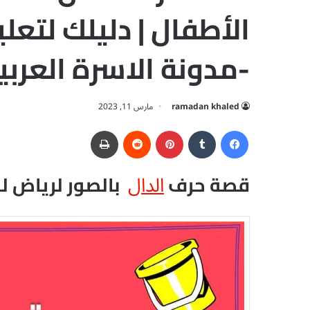
الأطفال | دليلك لتع
-مدونة الاسرة العربي
ramadan khaled
مارس 11, 2023
فيسبوك
‏Tumblr
بينتيريست
‏Reddit
طباعة
الدال
قصة حرف
بالصور لرياض ل