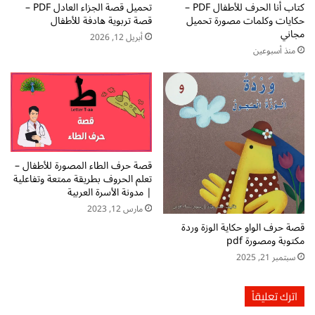
و
كتاب أنا الحرف للأطفال PDF –
تحميل قصة الجزاء العادل PDF –
ر
حكايات وكلمات مصورة تحميل
قصة تربوية هادفة للأطفال
ن
ة
مجاني
ة
ل
أبريل 12, 2026
ا
منذ أسبوعين
ل
ل
أ
ا
ط
س
ف
ر
ا
ة
ل
ا
|
ل
م
قصة حرف الطاء المصورة للأطفال –
ع
د
تعلم الحروف بطريقة ممتعة وتفاعلية
ر
و
| مدونة الأسرة العربية
ب
ن
مارس 12, 2023
ي
ة
قصة حرف الواو حكاية الوزة وردة
ة
ا
مكتوبة ومصورة pdf
ل
سبتمبر 21, 2025
ا
س
ر
اترك تعليقاً
ة