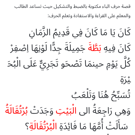
قصة حرف الباء مكتوبة بالضبط والتشكيل حيث تساعد الطالب
والمعلم على القراءة والاستفادة وتعلم الحرف:
كَانَ
يَا
مَا
كَانَ
فِي
قَدِيمُ
الزَّمَانِ
كَانَ
فِيهِ
بَطَّةَ
جَمِيلَةَ
جِدًّا
لَوْنِهَا
اِصْفِرْ
كُلَّ
يَوْمِ
حين
مَا
تَصْحَو
تَجَرِيٌّ
عَلَى
الْبُحَ
يْرَةِ
تُسَبِّحُ
هُنَا
وَتَلْعَبُ
وَهِي
رَاجِعَةُ
الى
الْبَيْتِ
وَجَدَتْ
بُرْتُقَالَةُ
سَأَلَتْ
أُمَّهَا
مَا
فَائِدَةِ
الْبُرْتُقَالَةِ
؟