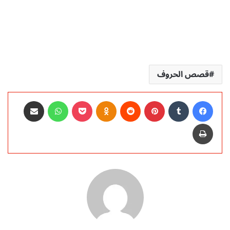
قصص الحروف
فيسبوك
‏Tumblr
بينتيريست
‏Reddit
Odnoklassniki
‫Pocket
واتساب
مشاركة عبر البريد
طباعة