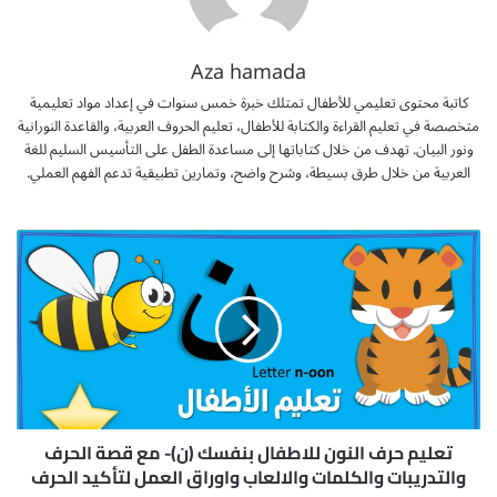
Aza hamada
كاتبة محتوى تعليمي للأطفال تمتلك خبرة خمس سنوات في إعداد مواد تعليمية
متخصصة في تعليم القراءة والكتابة للأطفال، تعليم الحروف العربية، والقاعدة النورانية
ونور البيان. تهدف من خلال كتاباتها إلى مساعدة الطفل على التأسيس السليم للغة
العربية من خلال طرق بسيطة، وشرح واضح، وتمارين تطبيقية تدعم الفهم العملي.
ت
ع
ل
ي
م
ح
ر
ف
ا
ل
تعليم حرف النون للاطفال بنفسك (ن)- مع قصة الحرف
ن
والتدريبات والكلمات والالعاب واوراق العمل لتأكيد الحرف