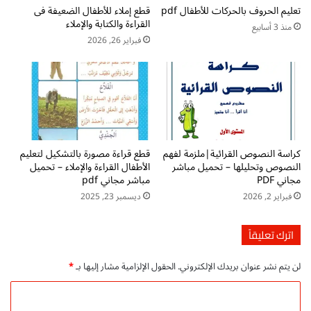
ة
تعليم الحروف بالحركات للأطفال pdf
قطع إملاء للأطفال الضعيفة فى
ة
القراءة والكتابة والإملاء
ا
ا
منذ 3 أسابيع
ل
ل
فبراير 26, 2026
ح
ع
ر
ر
ف
ب
و
ي
ا
ة
ل
ا
ت
ل
كراسة النصوص القرائية|ملزمة لفهم
قطع قراءة مصورة بالتشكيل لتعليم
د
ه
النصوص وتحليلها – تحميل مباشر
الأطفال القراءة والإملاء – تحميل
ر
ج
مجاني PDF
مباشر مجاني pdf
ي
ا
فبراير 2, 2026
ديسمبر 23, 2025
ب
ئ
ا
ي
ت
ة
اترك تعليقاً
و
ل
ا
ل
لن يتم نشر عنوان بريدك الإلكتروني.
الحقول الإلزامية مشار إليها بـ
*
ل
أ
ك
ط
ا
ل
ف