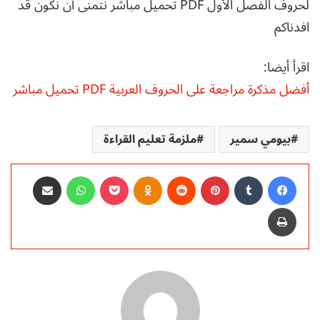
لحروف الفصل الأول PDF تحميل مباشر نتمنى أن نكون قد
افدناكم
اقرأ أيضا:
أفضل مذكرة مراجعة على الحروف العربية PDF تحميل مباشر
بيومي سمير
ملزمة تعليم القراءة
فيسبوك
‏Tumblr
بينتيريست
‏Reddit
Odnoklassniki
‫Pocket
واتساب
مشاركة عبر البريد
طباعة