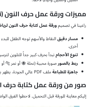
مميزات ورقة عمل حرف النون (نح
راعينا في تصميم
ورقة عمل كتابة حرف النون لريا
مسار دقيق
النقاط والأسهم توجه الطفل للبدء م
أخرى.
تنوع الأحجام
نبدأ بحرف كبير جداً للتلوين لترس
ربط بالصور
صورة محببة (نحلة 🐝 أو نمر 🐅 أو
جاهزة للطباعة
ملف PDF عالي الجودة، يظهر بوضوح تام، سواء طبعته في المنزل أو المدرسة.
صور من ورقة عمل كتابة حرف الن
إليكم معاينة للورقة قبل التحميل.
لاحظوا الفرق الواض