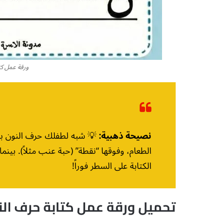
ورقة عمل كت
نصيحة ذهبية:
💡 شبه لطفلك حرف النون بـ “
الطعام، وفوقها “نقطة” (حبة عنب مثلاً). بي
الكتابة على السطر فوراً!
تحميل ورقة عمل كتابة حرف النو