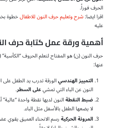
الحرف فوراً.
اقرا ايضا:
شرح وتعليم حرف النون للاطفال
خطوة بخطو
عليه
أهمية ورقة عمل كتابة حرف النو
حرف النون (ن) هو المفتاح لتعلم الحروف “الكأسية” (
عنها:
التمييز الهندسي
الورقة تدرب يد الطفل على ا
النون عن الباء التي تمشي
على السطر
.
ضبط النقطة
النون لديها نقطة واحدة “عالية” 
لا يضعها الطفل بالأسفل مثل الباء.
المرونة الحركية
رسم الانحناء العميق يقوي عضلا
السين والشين والياء) لاحقاً.