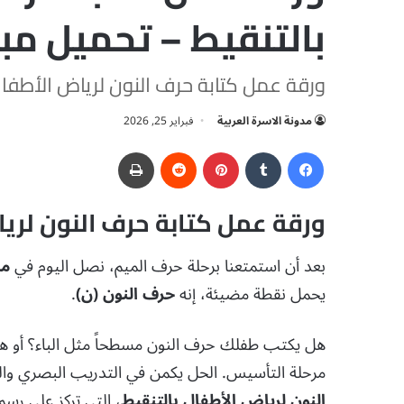
بالتنقيط – تحميل مباش
ورقة عمل كتابة حرف النون لرياض الأطفال
مدونة الاسرة العربية
فبراير 25, 2026
فيسبوك
‏Tumblr
بينتيريست
‏Reddit
طباعة
ورقة عمل كتابة حرف النون لري
بعد أن استمتعنا برحلة حرف الميم، نصل اليوم في
مد
يحمل نقطة مضيئة، إنه
حرف النون (ن)
.
هل يكتب طفلك حرف النون مسطحاً مثل الباء؟ أو هل
مرحلة التأسيس.
الحل يكمن في التدريب البصري وال
النون لرياض الأطفال بالتنقيط
، التي تركز على رس