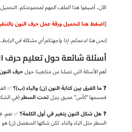
الآن، أضيفوا هذا الملف المهم لمجموعتكم.
التحميل مباشر ومج
[
اضغط هنا لتحميل ورقة عمل حرف النون بالتنقيط PDF – رابط مب
(نحن هنا لدعمكم، إذا واجهتكم أي مشكلة في الرابط، اتر
أسئلة شائعة حول تعليم حرف النون (Q
أهم الأسئلة التي تصلنا من متابعينا حول
حرف النون
❓ ما الفرق بين كتابة النون (ن) والباء (ب)؟
✅ الفر
فجسمها “كأس” عميق ينزل
تحت السطر
(في الشكل
❓ هل شكل النون يتغير في أول الكلمة؟
✅ نعم، في 
السطر مثل الباء والتاء.
لكن شكلها المنفصل (ن) هو ا