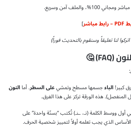
اني 100%، والملف آمن وسريع.
اشر
]
كوا لنا تعليقاً وسنقوم بالتحديث فوراً)
FA) 🤔
:
ق كبير!
الباء
جسمها مسطح وتمشي
على السطر
.
أما
النون
 المنفصل).
هذه الورقة تركز على هذا الفرق.
أول ووسط الكلمة (نـ، ـنـ) تُكتب “بسنّة واحدة” على
لأساس الذي يجب تعلمه أولاً لتمييز شخصية الحرف.