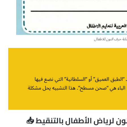
ابة حرف النون للاطفال
الطبق العميق” أو “السلطانية” التي نضع فيها
نما الباء هي “صحن مسطح”. هذا التشبيه يحل مشكلة
ن لرياض الأطفال بالتنقيط 📥