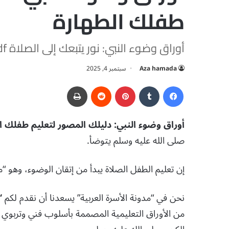
طفلك الطهارة
أوراق وضوء النبي: نور يتبعك إلى الصلاة pdf تحميل مباشر مجاني
Aza hamada
سبتمبر 4, 2025
فيسبوك
‏Tumblr
بينتيريست
‏Reddit
طباعة
أوراق وضوء النبي: دليلك المصور لتعليم طفلك ا
صلى الله عليه وسلم يتوضأ.
إن تعليم الطفل الصلاة يبدأ من إتقان الوضوء، وهو “م
نحن في “مدونة الأسرة العربية” يسعدنا أن نقدم لكم
“
من الأوراق التعليمية المصممة بأسلوب فني وتربوي را