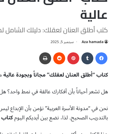
عالية
كتب أطلق العنان لعقلك: دليلك الشامل لم
Aza hamada
سبتمبر 5, 2025
فيسبوك
‏Tumblr
بينتيريست
‏Reddit
طباعة
كتاب “أطلق العنان لعقلك” مجاناً وبجودة عالية
م
هل تشعر أحياناً بأن أفكارك عالقة في نمط واحد؟ هل
نحن في “مدونة الأسرة العربية” نؤمن بأن الإبداع 
بالتدريب الصحيح. لذا، نضع بين أيديكم اليوم
كتاب ل