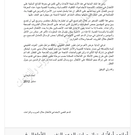
أمانهم أولاً: استراتيجيات الدعم النفسي للأطفال في