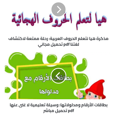
ر
ة
ه
ي
ا
ن
ت
مذكرة هيا نتعلم الحروف العربية: رحلة ممتعة لاكتشاف
ع
لغتنا pdf تحميل مجاني
ل
م
ب
ا
ط
ل
ا
ح
ق
ر
ا
و
ت
ف
ا
ا
ل
ل
أ
ع
ر
بطاقات الأرقام ومدلولاتها: وسيلة تعليمية لا غنى عنها
ر
ق
pdf تحميل مباشر
ب
ا