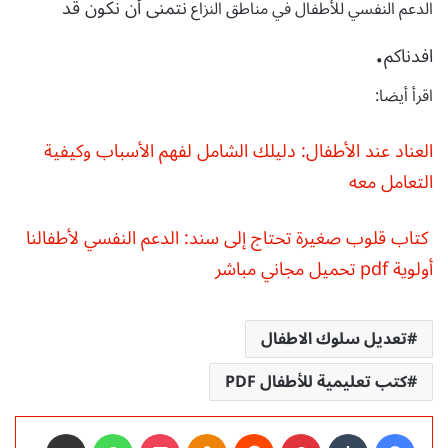
نتمنى أن نكون قد
الدعم النفسي للأطفال في مناطق النزاع
.
افدناكم
اقرأ أيضا:
العناد عند الأطفال: دليلك الشامل لفهم الأسباب وكيفية
التعامل معه
كتاب قلوب صغيرة تحتاج إلى سند: الدعم النفسي لأطفالنا
أولوية pdf تحميل مجاني مباشر
تعديل سلوك الاطفال
كتب تعليمية للأطفال PDF
فيسبوك
‏Tumblr
بينتيريست
‏Reddit
Odnoklassniki
‫Pocket
واتساب
مشاركة عبر البريد