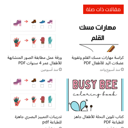
ي
م
مقالات ذات صلة
ة
و
:
م
ر
د
ح
ل
ل
و
ة
ل
م
ا
م
ت
ت
كراسة مهارات مسك القلم وتقوية
ورقة عمل مطابقة الصور المتشابهة
ه
عضلات اليد للأطفال PDF
للأطفال عمر 4 سنوات PDF
ع
ا
ة
:
منذ أسبوع واحد
منذ أسبوعين
ل
و
ا
س
ك
ي
ت
ل
ش
ة
ا
ت
ف
ع
كتاب تلوين النحلة للأطفال جاهز
تدريبات التمييز البصري جاهزة
ل
ل
للطباعة PDF
للطباعة pdf
غ
ي