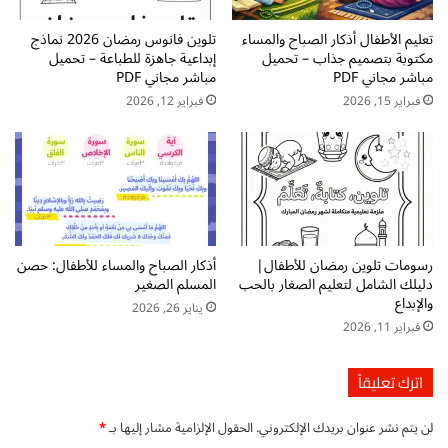
ل
ش
غ
تعليم الأطفال أذكار الصباح والمساء
تلوين فانوس رمضان 2026 نماذج
ا
مكتوبة بتصميم جذاب – تحميل
إبداعية جاهزة للطباعة – تحميل
ي
ف
مباشر مجاني PDF
مباشر مجاني PDF
ر
ا
ا
فبراير 15, 2026
فبراير 12, 2026
ل
ل
ع
ن
ل
ا
ا
ط
ق
ق
ة
ي
ا
ن
ل
رسومات تلوين رمضان للأطفال|
أذكار الصباح والمساء للأطفال: حصن
ب
ع
دليلك الشامل لتعليم الصغار بالحب
المسلم الصغير
ه
م
والإبداع
يناير 26, 2026
ا
ي
فبراير 11, 2026
ا
ق
ل
ة
م
ب
اترك تعليقاً
س
ي
ت
ن
لن يتم نشر عنوان بريدك الإلكتروني.
الحقول الإلزامية مشار إليها بـ
*
و
ا