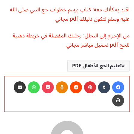
اقتدِ به كأنك معه: كتاب يرسم خطوات حج النبي صلى الله
عليه وسلم لتكون دليلك pdf مجاني
من الإحرام إلى التحلل: رحلتك المفصلة في خريطة ذهنية
للحج pdf تحميل مباشر مجاني
تعليم الحج للأطفال PDF
فيسبوك
‏Tumblr
بينتيريست
‏Reddit
Odnoklassniki
‫Pocket
واتساب
مشاركة عبر البريد
طباعة