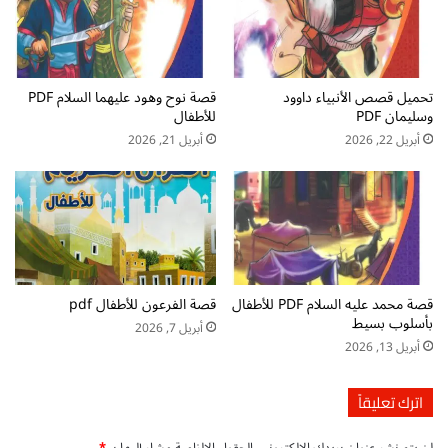
ش
ف
ا
ض
م
ل
ل
ك
ل
تحميل قصص الأنبياء داوود
قصة نوح وهود عليهما السلام PDF
ر
وسليمان PDF
للأطفال
ل
ت
م
و
أبريل 22, 2026
أبريل 21, 2026
ب
ن
ت
د
د
ي
ئ
ن
ي
ي
ن
ل
م
ل
قصة محمد عليه السلام PDF للأطفال
قصة الفرعون للأطفال pdf
ن
أ
بأسلوب بسيط
ك
أبريل 7, 2026
ط
أبريل 13, 2026
ت
ف
ا
ا
ب
ل
اترك تعليقاً
ا
ف
ل
ي
لن يتم نشر عنوان بريدك الإلكتروني.
الحقول الإلزامية مشار إليها بـ
*