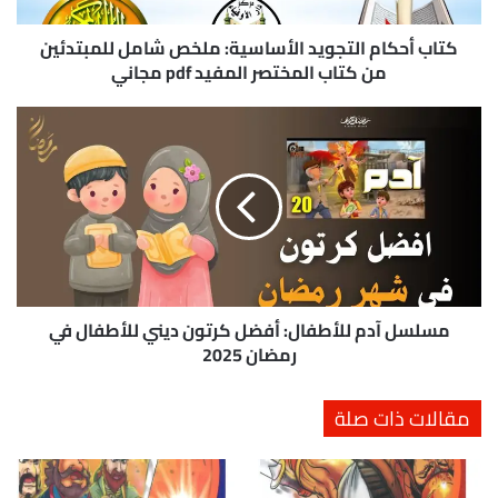
م
ا
كتاب أحكام التجويد الأساسية: ملخص شامل للمبتدئين
ل
من كتاب المختصر المفيد pdf مجاني
ت
ج
م
و
س
ي
ل
د
س
ا
ل
ل
آ
أ
د
س
م
ا
ل
س
ل
مسلسل آدم للأطفال: أفضل كرتون ديني للأطفال في
ي
أ
رمضان 2025
ة
ط
:
ف
مقالات ذات صلة
م
ا
ل
ل
خ
:
ص
أ