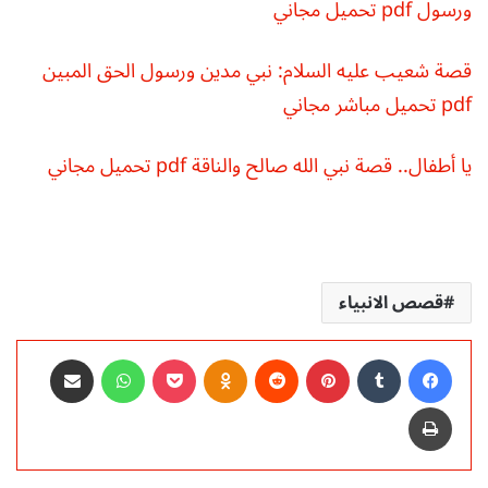
ورسول pdf تحميل مجاني
قصة شعيب عليه السلام: نبي مدين ورسول الحق المبين
pdf تحميل مباشر مجاني
يا أطفال.. قصة نبي الله صالح والناقة pdf تحميل مجاني
قصص الانبياء
فيسبوك
‏Tumblr
بينتيريست
‏Reddit
Odnoklassniki
‫Pocket
واتساب
مشاركة عبر البريد
طباعة