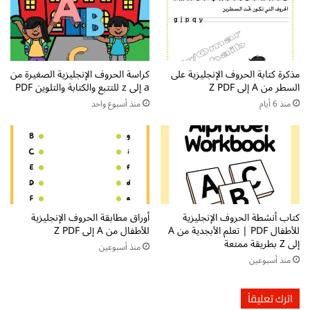
ج
ا
م
ل
ي
ث
ل
ا
ة
ل
مذكرة كتابة الحروف الإنجليزية على
كراسة الحروف الإنجليزية الصغيرة من
p
ث
السطر من A إلى Z PDF
a إلى z للتتبع والكتابة والتلوين PDF
p
ا
t
ل
منذ 6 أيام
منذ أسبوع واحد
x
ا
ت
ب
ح
ت
م
د
ي
ا
ل
ئ
م
ي
كتاب أنشطة الحروف الإنجليزية
أوراق مطابقة الحروف الإنجليزية
ج
p
للأطفال PDF | تعلم الأبجدية من A
للأطفال من A إلى Z PDF
ا
d
إلى Z بطريقة ممتعة
منذ أسبوعين
ن
f
منذ أسبوعين
ي
ت
ح
م
اترك تعليقاً
ي