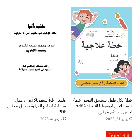
ل
أ
و
ل
ا
ل
إ
ب
ت
د
ا
ئ
ي
خطة لكل طفل يستحق التميز: خطة
علمني أقرأ بسهولة: أوراق عمل
دعم علاجي لصفوفنا الابتدائية pdf
تفاعلية لتعليم القراءة تحميل مجاني
تحميل مباشر مجاني
PDF
يوليو 21, 2025
مارس 4, 2025
اترك تعليقاً