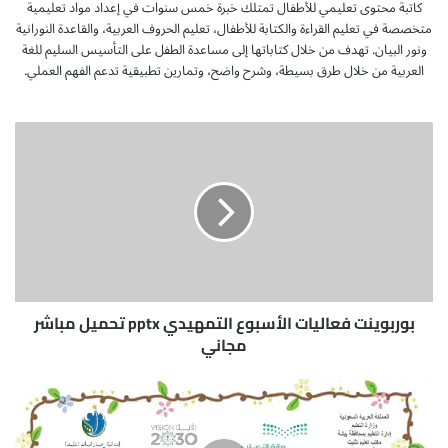
كاتبة محتوى تعليمي للأطفال تمتلك خبرة خمس سنوات في إعداد مواد تعليمية
متخصصة في تعليم القراءة والكتابة للأطفال، تعليم الحروف العربية، والقاعدة النورانية
ونور البيان. تهدف من خلال كتاباتها إلى مساعدة الطفل على التأسيس السليم للغة
العربية من خلال طرق بسيطة، وشرح واضح، وتمارين تطبيقية تدعم الفهم العملي.
ب
و
ر
ب
و
ي
ن
ت
ف
ع
بوربوينت فعاليات الأسبوع التمهيدي pptx تحميل مباشر
ا
مجاني
ل
ي
ت
ا
ح
ت
م
ا