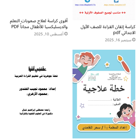
ي
ت
ل
ل
م
غ
أقوى كراسة لعلاج صعوبات التعلم
ب
ت
كراسة إتقان القراءة للصف الأول
والديسليكسيا للأطفال مجاناً PDF
ا
ي
الابتدائي pdf
أغسطس 10, 2025
ش
ا
سبتمبر 16, 2025
ر
ل
م
ص
ج
ف
ا
ا
ن
ل
ي
أ
و
ل
ا
ل
إ
ب
ت
د
ا