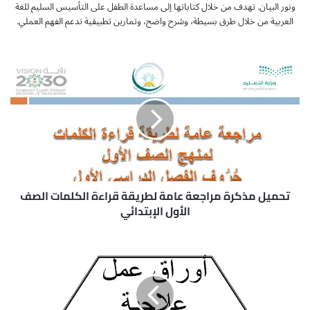
ونور البيان. تهدف من خلال كتاباتها إلى مساعدة الطفل على التأسيس السليم للغة
العربية من خلال طرق بسيطة، وشرح واضح، وتمارين تطبيقية تدعم الفهم العملي.
ت
ح
م
ي
ل
م
ذ
ك
ر
ة
تحميل مذكرة مراجعة عامة لطريقة قراءة الكلمات الصف
م
الأول الإبتدائي
ر
ا
ت
ج
ح
ع
م
ة
ي
ع
ل