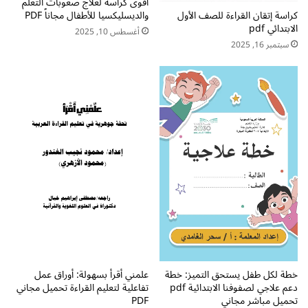
أقوى كراسة لعلاج صعوبات التعلم
ل
ل
كراسة إتقان القراءة للصف الأول
والديسليكسيا للأطفال مجاناً PDF
ص
ر
الابتدائي pdf
أغسطس 10, 2025
ف
ي
سبتمبر 16, 2025
ا
ا
ل
ض
أ
ي
و
ا
ل
ت
ا
ل
إ
ب
ت
د
ا
ئ
ي
خطة لكل طفل يستحق التميز: خطة
علمني أقرأ بسهولة: أوراق عمل
دعم علاجي لصفوفنا الابتدائية pdf
تفاعلية لتعليم القراءة تحميل مجاني
تحميل مباشر مجاني
PDF