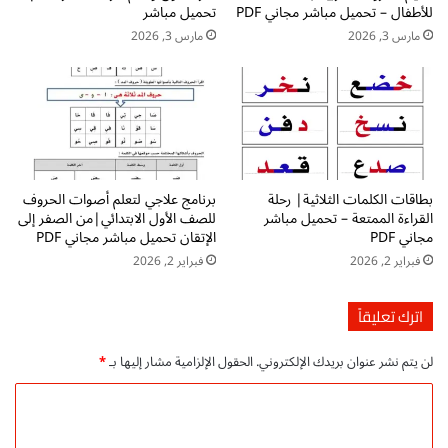
للأطفال – تحميل مباشر مجاني PDF
تحميل مباشر
م
ت
ي
ع
مارس 3, 2026
مارس 3, 2026
ل
ل
م
م
ب
ا
ا
ل
ش
م
ر
ه
م
ا
بطاقات الكلمات الثلاثية| رحلة
برنامج علاجي لتعلم أصوات الحروف
ج
ر
القراءة الممتعة – تحميل مباشر
للصف الأول الابتدائي|من الصفر إلى
ا
ا
مجاني PDF
الإتقان تحميل مباشر مجاني PDF
ن
ت
فبراير 2, 2026
فبراير 2, 2026
ي
ا
ل
ل
اترك تعليقاً
غ
و
لن يتم نشر عنوان بريدك الإلكتروني.
الحقول الإلزامية مشار إليها بـ
*
ي
ة
ا
p
ل
d