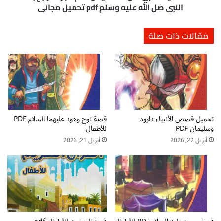
ي
ل
النبي صل الله عليه وسلم pdf تحميل مجاني
ه
ن
و
ب
مقالات ذات صلة
س
ي
ل
ص
م
ل
ا
ا
ل
ل
ج
ل
ز
ه
ء
ع
ا
تحميل قصص الأنبياء داوود
قصة نوح وهود عليهما السلام PDF
ل
وسليمان PDF
للأطفال
ل
ي
ث
ه
أبريل 22, 2026
أبريل 21, 2026
ا
و
ن
س
ي
ل
م
م
ح
ا
م
ل
د
ج