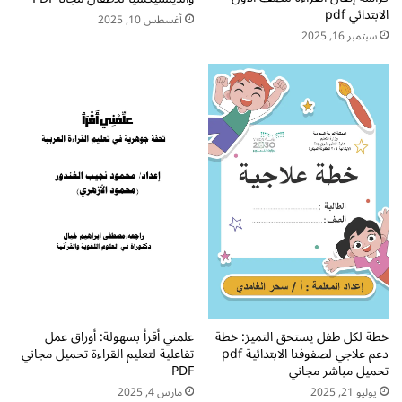
ل
ل
الابتدائي pdf
أغسطس 10, 2025
ف
ل
سبتمبر 16, 2025
ه
ص
م
ف
ا
ا
ل
ل
ل
ث
غ
ا
و
ن
ي
ي
ب
p
ط
d
ر
f
ق
ت
ت
ح
ف
م
ا
ي
ع
ل
خطة لكل طفل يستحق التميز: خطة
علمني أقرأ بسهولة: أوراق عمل
ل
م
دعم علاجي لصفوفنا الابتدائية pdf
تفاعلية لتعليم القراءة تحميل مجاني
ي
ب
تحميل مباشر مجاني
PDF
ة
ا
يوليو 21, 2025
مارس 4, 2025