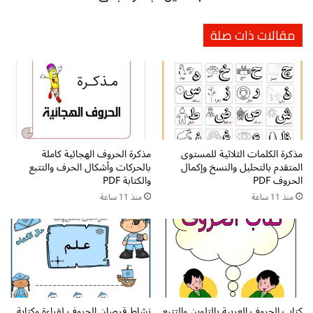
ا
ل
د
ع
مقالات ذات صلة
ة
ر
ل
ب
غ
ي
ت
ة
ي
ل
ا
ل
ل
ص
ع
ف
ر
مذكرة الكلمات الثلاثية للمستوى
مذكرة الحروف الهجائية كاملة
ا
المتقدم بالتحليل والنسخ وإكمال
بالحركات وأشكال الحرف والتتبع
ب
ل
الحروف PDF
والكتابة PDF
ي
ث
ة
منذ 11 ساعة
منذ 11 ساعة
ا
ل
ن
ل
ي
ا
ا
ط
ل
ف
ف
ا
ص
ل
ل
كتاب الحروف العربية بالتلوين والتتبع
نشاط قرصان الحروف لقراءة وكتابة