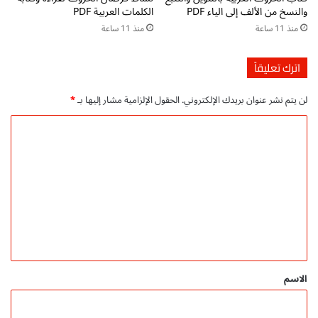
P
ا
والنسخ من الألف إلى الياء PDF
الكلمات العربية PDF
D
ل
منذ 11 ساعة
منذ 11 ساعة
F
د
ت
ر
ح
ا
اترك تعليقاً
م
س
ي
ي
لن يتم نشر عنوان بريدك الإلكتروني.
الحقول الإلزامية مشار إليها بـ
*
ل
ا
م
ل
ا
ب
أ
ل
ا
و
ش
ل
ت
ر
p
ع
م
d
ج
ل
f
ا
ت
ي
ن
ح
ق
ي
م
ي
*
الاسم
ل
م
ب