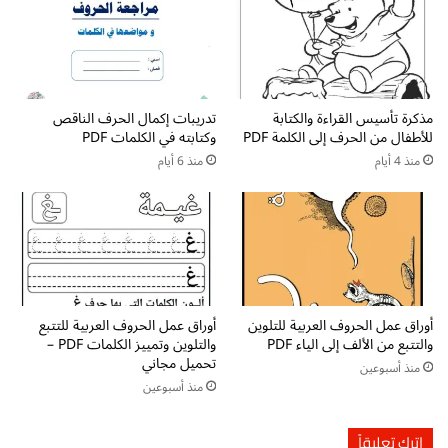
0
ص
p
ف
d
ا
f
ل
ت
أ
ح
مذكرة تأسيس القراءة والكتابة
تدريبات إكمال الحرف الناقص
و
للأطفال من الحرف إلى الكلمة PDF
وكتابته في الكلمات PDF
م
ل
ي
ا
منذ 4 أيام
منذ 6 أيام
ل
ل
م
ا
ب
ب
ا
ت
ش
د
ر
ا
م
ئ
أوراق عمل الحروف العربية للتلوين
أوراق عمل الحروف العربية للتتبع
ج
ي
والتتبع من الألف إلى الياء PDF
والتلوين وتمييز الكلمات PDF –
ا
ا
تحميل مجاني
منذ أسبوعين
ن
ل
منذ أسبوعين
ي
ف
ص
ل
اترك تعليقاً