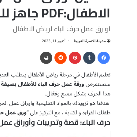
الاطفال:PDF جاهز للطباعة
اوارق عمل حرف الباء لرياض الاطفال
مدونة الاسرة العربية
أكتوبر 11, 2023
فيسبوك
‏Tumblr
بينتيريست
‏Reddit
طباعة
تعليم الأطفال في مرحلة رياض الأطفال يتطلب العديد 
سنستعرض
ورقة عمل حرف الباء للأطفال بصيغة PDF
هذا الحرف بشكل ممتع وفعّال.
هدفنا هو تزويدك بالمواد التعليمية واوراق عمل ال
طفلك القراءة والكتابة ، مع التركيز على “
ورق عمل حرف
حرف الباء: قصة وتدريبات وأوراق عمل