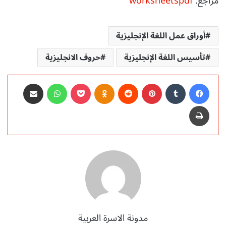
مراجع:
worksheetspdf
أوراق عمل اللغة الإنجليزية
تأسيس اللغة الإنجليزية
حروف الانجليزية
فيسبوك
‏Tumblr
بينتيريست
‏Reddit
Odnoklassniki
‫Pocket
واتساب
مشاركة عبر البريد
طباعة
مدونة الاسرة العربية