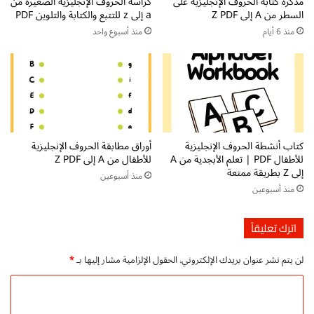
ة
مذكرة كتابة الحروف الإنجليزية على
كراسة الحروف الإنجليزية الصغيرة من
ل
السطر من A إلى Z PDF
a إلى z للتتبع والكتابة والتلوين PDF
ل
ل
ل
غ
منذ 6 أيام
منذ أسبوع واحد
م
ة
ر
ا
ح
ل
ل
ع
ة
ر
ا
ب
ل
ي
كتاب أنشطة الحروف الإنجليزية
أوراق مطابقة الحروف الإنجليزية
ا
ة
للأطفال PDF | تعلم الأبجدية من A
للأطفال من A إلى Z PDF
ب
ل
إلى Z بطريقة ممتعة
ت
منذ أسبوعين
غ
منذ أسبوعين
د
ي
ا
ر
ئ
ا
اترك تعليقاً
ي
ل
ة
ن
لن يتم نشر عنوان بريدك الإلكتروني.
الحقول الإلزامية مشار إليها بـ
*
:
ا
ا
ط
ا
ل
ق
ل
د
ي