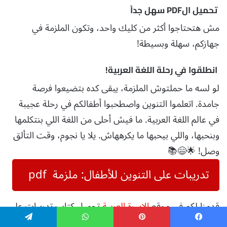
تحميل الPDF سهل جداً
مش هتحتاجوا أكثر من كليك واحد، وتكون الملزمة في
جهازكم، سهلة وبسيطة!
انطلقوا في رحلة اللغة العربية!
لو لسه ما حملتوش الملزمة، يبقى كده بتضيعوا فرصة
جامدة. اتعلموا التنوين واصطحبوا أطفالكم في رحلة عجيبة
في عالم اللغة العربية. ما فيش أحلى من اللغة اللي بنتكلمها
وبنحبها، واللي بيحبها ما يكرههاش. يلا يا نجوم، وقت التألق
وصل! 🌟😄📚
تدريبات على التنوين للأطفال: ملزمة pdf
قدمنا لكم في موقع
الاسرة العربية
تحميل كتاب تدريبات على
التنوين للأطفال: ملزمة PDF للطباعة والاستخدام في تعليم