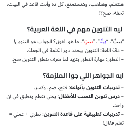
هنتعلم، وهنلعب، وهنستمتع، كل ده وأنت قاعد في البيت،
تحفة، صح؟!
ليه التنوين مهم في اللغة العربية؟
“بيتٌ”، “
بيتًا
“، “
بيتٍ
“، ما هو الفرق؟ الجواب هو التنوين!
– دقة اللغة: التنوين بيحدد دور الكلمة في الجملة.
– النطق: مهارة النطق بتزيد لما نعرف ننطق التنوين صح.
ايه الجواهر اللي جوا الملزمة؟
–
تدريبات التنوين بأنواعه
: فتح، ضم، وكسر.
–
درس تنوين النصب للأطفال
: يعني نتعلم ونطبق في آن
واحد.
–
تدريبات تطبيقية على قاعدة التنوين
: نظري + عملي =
تعلم فعّال!