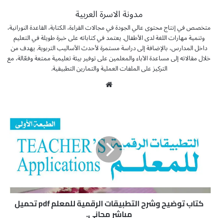
مدونة الاسرة العربية
متخصص في إنتاج محتوى عالي الجودة في مجالات القراءة، الكتابة، القاعدة النورانية،
وتنمية مهارات اللغة لدى الأطفال. يعتمد في كتاباته على خبرة طويلة في التعليم
داخل المدارس، بالإضافة إلى دراسة مستمرة لأحدث الأساليب التربوية. يهدف من
خلال مقالاته إلى مساعدة الآباء والمعلمين على توفير بيئة تعليمية ممتعة وفعّالة، مع
التركيز على الملفات العملية والتمارين التطبيقية.
موق
ع
الوي
ك
ب
ت
ا
ب
ت
و
ض
ي
ح
و
كتاب توضيح وشرح التطبيقات الرقمية للمعلم pdf تحميل
ش
مباشر مجاني.