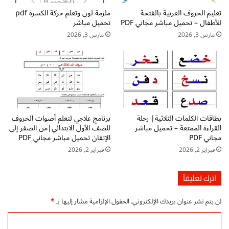
ع
ة
ل
تعليم الحروف العربية بالفتحة
ملزمة لون وتعلم حركة الكسرة pdf
ا
للأطفال – تحميل مباشر مجاني PDF
تحميل مباشر
م
ل
p
ع
مارس 3, 2026
مارس 3, 2026
d
ر
f
ب
ت
ي
ح
ة
م
ل
ي
ل
ل
ص
بطاقات الكلمات الثلاثية| رحلة
برنامج علاجي لتعلم أصوات الحروف
م
ف
القراءة الممتعة – تحميل مباشر
للصف الأول الابتدائي|من الصفر إلى
ب
ا
مجاني PDF
الإتقان تحميل مباشر مجاني PDF
ا
ل
فبراير 2, 2026
فبراير 2, 2026
ش
أ
ر
و
م
ل
اترك تعليقاً
ج
:
ا
ش
لن يتم نشر عنوان بريدك الإلكتروني.
الحقول الإلزامية مشار إليها بـ
*
ن
ا
ي
م
ا
.
ل