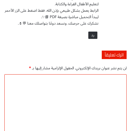
ا
ا
لتعليم الأطفال القراءة والكتابة.
ن
ن
الرابط يعمل بشكل طبيعي بإذن الله، فقط اضغط على الزر الأحمر
ي
ي
ليبدأ التحميل مباشرة بصيغة PDF 📘✨.
م
ل
نشكرك على حرصك، ونسعد دومًا بتواصلك معنا 💬🌷.
ب
ت
ا
ع
رد
ش
ز
ر
ي
ز
اترك تعليقاً
ت
ع
لن يتم نشر عنوان بريدك الإلكتروني.
الحقول الإلزامية مشار إليها بـ
*
ل
ي
ا
م
ل
ا
ل
ت
ق
ع
ر
آ
ل
ن
ي
ل
ل