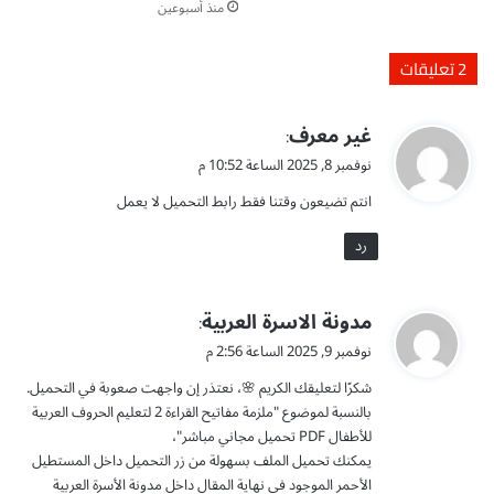
منذ أسبوعين
ل
ق
ى
ر
خ
آ
‫2 تعليقات
ط
ن
و
:
ا
ي
غير معرف
P
:
ت
D
ق
نوفمبر 8, 2025 الساعة 10:52 م
ا
F
و
ل
ب
انتم تضيعون وقتنا فقط رابط التحميل لا يعمل
ل
ت
ر
ع
رد
ا
ل
ب
م
ط
:
م
ي
مدونة الاسرة العربية
:
ت
ب
ق
نوفمبر 9, 2025 الساعة 2:56 م
ح
ا
و
م
ش
شكرًا لتعليقك الكريم 🌸، نعتذر إن واجهت صعوبة في التحميل.
ل
ي
ر
بالنسبة لموضوع "ملزمة مفاتيح القراءة 2 لتعليم الحروف العربية
ل
و
للأطفال PDF تحميل مجاني مباشر"،
م
م
يمكنك تحميل الملف بسهولة من زر التحميل داخل المستطيل
ج
ج
الأحمر الموجود في نهاية المقال داخل مدونة الأسرة العربية