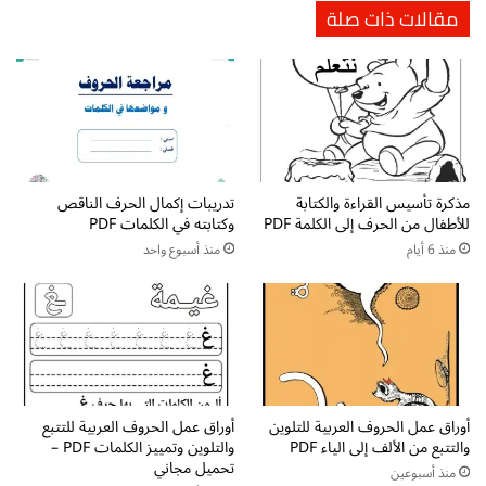
مقالات ذات صلة
ل
ل
م
ر
ر
ح
ح
م
ل
ن
ة
ف
ا
ي
ل
ت
ت
مذكرة تأسيس القراءة والكتابة
تدريبات إكمال الحرف الناقص
ع
للأطفال من الحرف إلى الكلمة PDF
وكتابته في الكلمات PDF
م
ل
ه
ي
منذ 6 أيام
منذ أسبوع واحد
ي
م
د
ا
ي
ل
ة
أ
-
ط
P
ف
D
ا
أوراق عمل الحروف العربية للتلوين
أوراق عمل الحروف العربية للتتبع
F
ل
والتتبع من الألف إلى الياء PDF
والتلوين وتمييز الكلمات PDF –
أ
ا
تحميل مجاني
منذ أسبوعين
و
ل