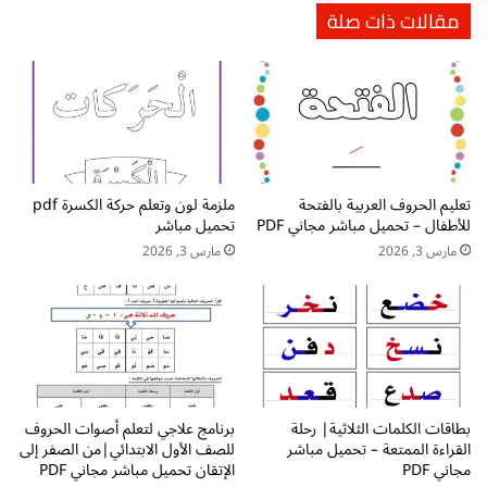
ا
مقالات ذات صلة
ه
ل
م
ق
ز
ر
ة
ا
ب
ء
ص
ة
ي
و
غ
ا
ة
تعليم الحروف العربية بالفتحة
ملزمة لون وتعلم حركة الكسرة pdf
ل
للأطفال – تحميل مباشر مجاني PDF
تحميل مباشر
P
ك
D
ت
مارس 3, 2026
مارس 3, 2026
F
ا
:
ب
د
ة
ر
:
ا
م
س
ل
ة
ز
بطاقات الكلمات الثلاثية| رحلة
برنامج علاجي لتعلم أصوات الحروف
م
م
القراءة الممتعة – تحميل مباشر
للصف الأول الابتدائي|من الصفر إلى
ف
ة
مجاني PDF
الإتقان تحميل مباشر مجاني PDF
ص
P