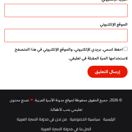
ل
ي
ه
ج
م
ي
ز
ا
الموقع الإلكتروني
ة
ت
ف
ف
ي
عّ
ا
ا
احفظ اسمي، بريدي الإلكتروني، والموقع الإلكتروني في هذا المتصفح
ل
ل
ل
ة
لاستخدامها المرة المقبلة في تعليقي.
غ
و
ة
م
ا
و
ل
ا
ع
ر
ر
د
© 2026، جميع الحقوق محفوظة لموقع مدونة الأسرة العربية.
❤
نصنع محتوى
ب
ت
ي
ع
تعليمي بحب لأطفالنا.
ة
ل
الرئيسية
سياسية الخصوصية
من نحن في مدونة الاسرة العربية
ي
م
اتصل بنا في مدونة الاسرة العربية