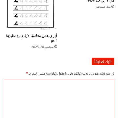
من 1 إلى 20 PDF
ي
d
منذ أسبوعين
ة
f
و
ت
ا
ح
ل
م
ك
ي
أوراق عمل مغامرة الأرقام بالإنجليزية
ت
ل
pdf
ا
م
ب
سبتمبر 28, 2025
ب
ة
ا
ل
ش
اترك تعليقاً
ل
ر
أ
لن يتم نشر عنوان بريدك الإلكتروني.
الحقول الإلزامية مشار إليها بـ
*
ط
ف
ا
ا
ل
ل
P
ت
D
ع
F
ت
ل