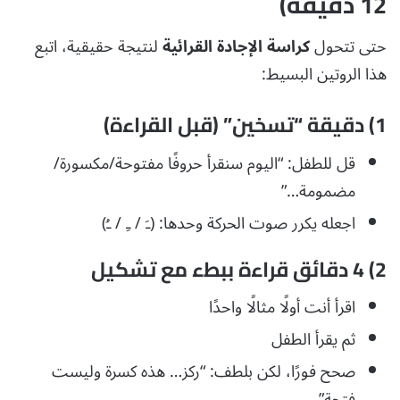
12 دقيقة)
حتى تتحول
كراسة الإجادة القرائية
لنتيجة حقيقية، اتبع
هذا الروتين البسيط:
1) دقيقة “تسخين” (قبل القراءة)
قل للطفل: “اليوم سنقرأ حروفًا مفتوحة/مكسورة/
مضمومة…”
اجعله يكرر صوت الحركة وحدها: (ـَ / ـِ / ـُ)
2) 4 دقائق قراءة ببطء مع تشكيل
اقرأ أنت أولًا مثالًا واحدًا
ثم يقرأ الطفل
صحح فورًا، لكن بلطف: “ركز… هذه كسرة وليست
فتحة”