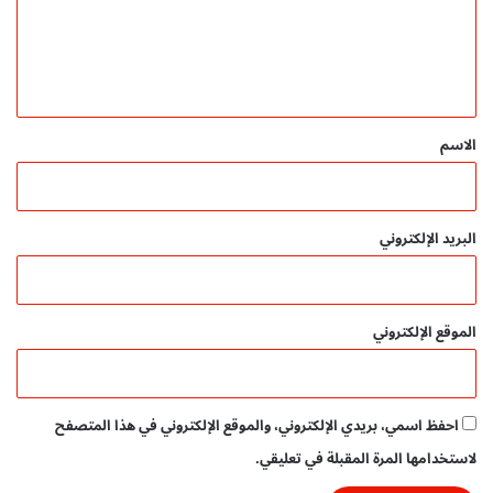
ع
ش
ت
ر
ل
ل
م
ا
ي
ج
و
ق
ا
ة
ن
ا
*
الاسم
ي
ل
P
ق
D
ر
F
ء
البريد الإلكتروني
ا
ن
ا
ل
الموقع الإلكتروني
ك
ر
ي
م
احفظ اسمي، بريدي الإلكتروني، والموقع الإلكتروني في هذا المتصفح
p
d
لاستخدامها المرة المقبلة في تعليقي.
f