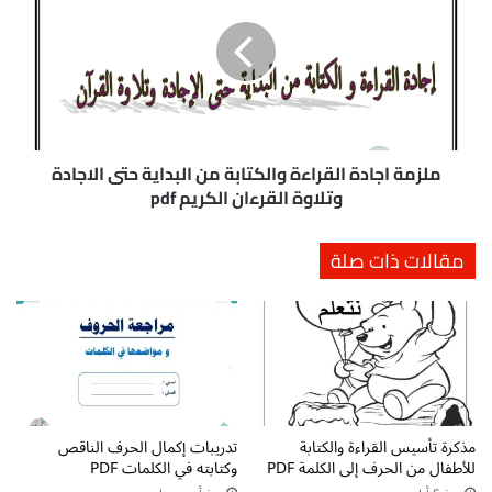
ج
ز
ا
م
ئ
ة
ي
ا
ة
ج
ل
ا
ل
د
أ
ة
ملزمة اجادة القراءة والكتابة من البداية حتى الاجادة
ط
ا
وتلاوة القرءان الكريم pdf
ف
ل
ا
ق
مقالات ذات صلة
ل
ر
:
ا
ل
ء
و
ة
ن
و
و
ا
ا
ل
ر
ك
س
مذكرة تأسيس القراءة والكتابة
تدريبات إكمال الحرف الناقص
ت
للأطفال من الحرف إلى الكلمة PDF
وكتابته في الكلمات PDF
م
ا