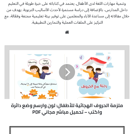
وتنمية مهارات اللغة لدى الأطفال. يعتمد في كتاباته على خبرة طويلة في التعليم
داخل المدارس، بالإضافة إلى دراسة مستمرة لأحدث الأساليب التربوية. يهدف من
خلال مقالاته إلى مساعدة الآباء والمعلمين على توفير بيئة تعليمية ممتعة وفعّالة، مع
التركيز على الملفات العملية والتمارين التطبيقية.
موق
ع
الوي
م
ب
ل
ز
م
ة
ا
ل
ح
ر
و
ملزمة الحروف الهجائية للأطفال: لون وارسم وضع دائرة
ف
واكتب – تحميل مباشر مجاني PDF
ا
ل
م
ه
ل