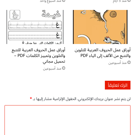
و
ب
منذ 5 أيام
منذ أسبوع واحد
ض
ة
ع
م
د
ن
ا
ا
ئ
ل
ر
ب
ة
د
أوراق عمل الحروف العربية للتلوين
أوراق عمل الحروف العربية للتتبع
و
ا
والتتبع من الألف إلى الياء PDF
والتلوين وتمييز الكلمات PDF –
ا
ي
تحميل مجاني
منذ أسبوعين
ك
ة
منذ أسبوعين
ت
ح
ب
ت
–
ى
اترك تعليقاً
ت
ا
ح
ل
لن يتم نشر عنوان بريدك الإلكتروني.
الحقول الإلزامية مشار إليها بـ
*
م
ا
ي
ج
ا
ل
ا
ل
م
د
ب
ة
ت
ا
و