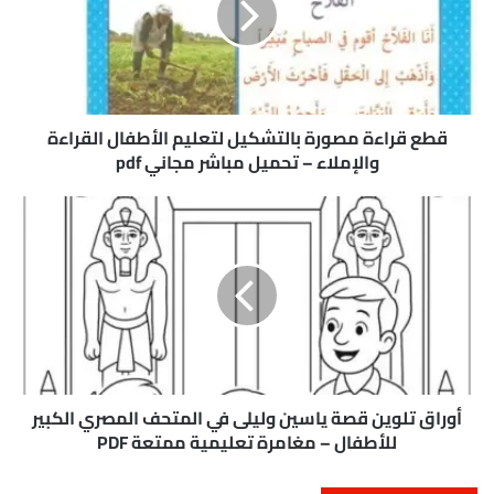
ر
ا
ء
ة
م
ص
قطع قراءة مصورة بالتشكيل لتعليم الأطفال القراءة
و
والإملاء – تحميل مباشر مجاني pdf
ر
ة
أ
ب
و
ا
ر
ل
ا
ت
ق
ش
ت
ك
ل
ي
و
ل
ي
ل
ن
أوراق تلوين قصة ياسين وليلى في المتحف المصري الكبير
ت
ق
للأطفال – مغامرة تعليمية ممتعة PDF
ع
ص
ل
ة