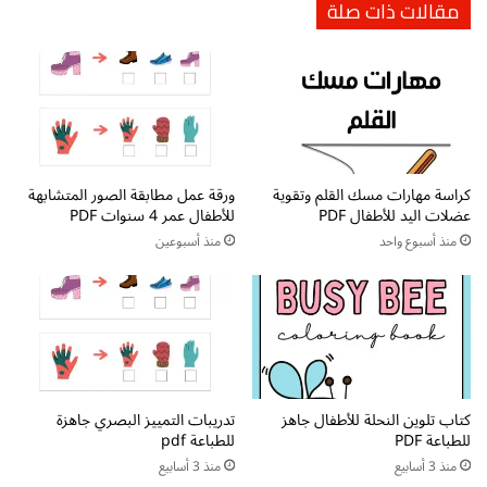
مقالات ذات صلة
ي
ي
م
ا
ا
س
ل
ي
أ
ن
ط
و
ف
ل
ا
ي
ل
كراسة مهارات مسك القلم وتقوية
ورقة عمل مطابقة الصور المتشابهة
ل
عضلات اليد للأطفال PDF
للأطفال عمر 4 سنوات PDF
ا
ى
ل
ف
منذ أسبوع واحد
منذ أسبوعين
ق
ي
ر
ا
ا
ل
ء
م
ة
ت
و
ح
ا
ف
كتاب تلوين النحلة للأطفال جاهز
تدريبات التمييز البصري جاهزة
ل
ا
للطباعة PDF
للطباعة pdf
إ
ل
منذ 3 أسابيع
منذ 3 أسابيع
م
م