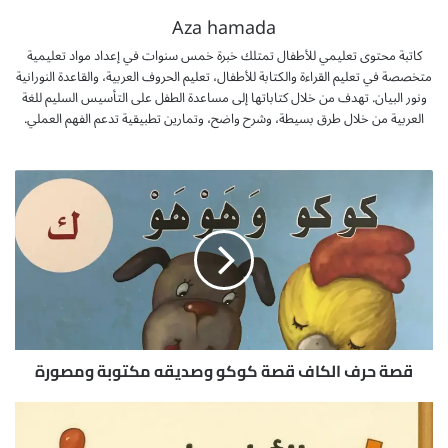
Aza hamada
كاتبة محتوى تعليمي للأطفال تمتلك خبرة خمس سنوات في إعداد مواد تعليمية
متخصصة في تعليم القراءة والكتابة للأطفال، تعليم الحروف العربية، والقاعدة النورانية
ونور البيان. تهدف من خلال كتاباتها إلى مساعدة الطفل على التأسيس السليم للغة
العربية من خلال طرق بسيطة، وشرح واضح، وتمارين تطبيقية تدعم الفهم العملي.
ق
ص
ة
ح
ر
ف
ا
ل
ك
ا
قصة حرف الكاف قصة كوكو وصديقه مكتوبة ومصورة
ف
ق
أ
ص
ن