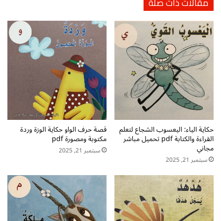
مقالات ذات صلة
ل
ك
ت
ت
أ
و
س
ب
ي
ة
س
و
ا
م
ل
ص
أ
و
ط
ر
ف
ة
ا
ل
ل
ت
حكاية الياء: اليعسوب الشجاع لتعلم
قصة حرف الواو حكاية الوزة وردة
p
القراءة والكتابة pdf تحميل مباشر
مكتوبة ومصورة pdf
أ
مجاني
d
س
سبتمبر 21, 2025
f
ي
سبتمبر 21, 2025
س
ا
ل
أ
ط