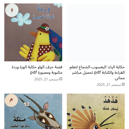
ق
و
ا
ص
ن
ف
ا
ا
ل
ت
ق
و
ر
ح
ا
م
ء
ي
ة
ا
p
ت
حكاية الياء: اليعسوب الشجاع لتعلم
قصة حرف الواو حكاية الوزة وردة
d
غ
القراءة والكتابة pdf تحميل مباشر
مكتوبة ومصورة pdf
مجاني
f
ذ
سبتمبر 21, 2025
ا
سبتمبر 21, 2025
ئ
ي
ة
ل
أ
ط
ف