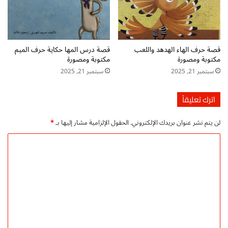
ا
ل
ا
ل
ت
قصة حرف الهاء الهدهد واللعب
قصة درس المها حكاية حرف الميم
مكتوبة ومصورة
مكتوبة ومصورة
و
ح
سبتمبر 21, 2025
سبتمبر 21, 2025
د
p
اترك تعليقاً
d
f
لن يتم نشر عنوان بريدك الإلكتروني.
الحقول الإلزامية مشار إليها بـ
*
ا
ل
ت
ع
ل
ي