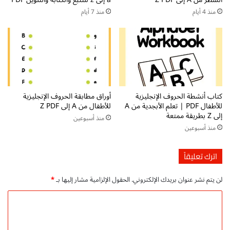
ل
ا
إ
م
منذ 4 أيام
منذ 7 أيام
ت
ر
ق
ة
ا
م
ن
م
ق
ت
و
ع
ا
ة
كتاب أنشطة الحروف الإنجليزية
أوراق مطابقة الحروف الإنجليزية
ع
ل
للأطفال PDF | تعلم الأبجدية من A
للأطفال من A إلى Z PDF
د
ت
إلى Z بطريقة ممتعة
منذ أسبوعين
ا
ع
منذ أسبوعين
ل
ل
ن
م
ح
ا
اترك تعليقاً
و
ل
ق
لن يتم نشر عنوان بريدك الإلكتروني.
الحقول الإلزامية مشار إليها بـ
*
ر
ا
ا
ء
ل
ة
ت