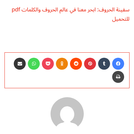
سفينة الحروف: ابحر معنا في عالم الحروف والكلمات pdf
للتحميل
فيسبوك
بينتيريست
Odnoklassniki
‫Pocket
واتساب
مشاركة عبر البريد
طباعة