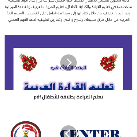
كاتبة محتوى تعليمي للأطفال تمتلك خبرة خمس سنوات في إعداد مواد تعليمية
متخصصة في تعليم القراءة والكتابة للأطفال، تعليم الحروف العربية، والقاعدة النورانية
ونور البيان. تهدف من خلال كتاباتها إلى مساعدة الطفل على التأسيس السليم للغة
العربية من خلال طرق بسيطة، وشرح واضح، وتمارين تطبيقية تدعم الفهم العملي.
ت
ع
ل
م
ا
ل
ق
ر
ا
ء
تعلم القراءة بطلاقة للأطفال pdf
ة
ب
م
ط
ل
ل
ز
ا
م
ق
ة