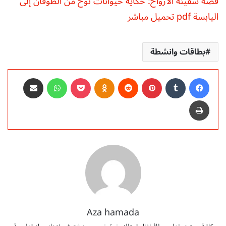
قصة سفينة الأرواح: حكاية حيوانات نوح من الطوفان إلى
اليابسة pdf تحميل مباشر
بطاقات وانشطة
فيسبوك
‏Tumblr
بينتيريست
‏Reddit
Odnoklassniki
‫Pocket
واتساب
مشاركة عبر البريد
طباعة
Aza hamada