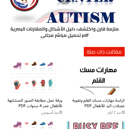
ة
ق
ل
ا
ل
ر
أ
ن
ط
و
ملزمة قارن واكتشف: دليل الأشكال والمقارنات البصرية
ف
ا
pdf تحميل مباشر مجاني
ا
ك
ل
ت
مقالات ذات صلة
p
ش
d
ف
f
:
د
ل
ي
ل
ا
كراسة مهارات مسك القلم وتقوية
ورقة عمل مطابقة الصور المتشابهة
ل
عضلات اليد للأطفال PDF
للأطفال عمر 4 سنوات PDF
أ
ش
منذ 7 أيام
منذ أسبوعين
ك
ا