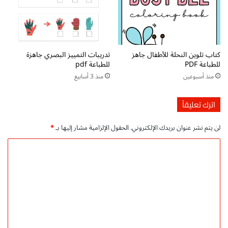
ل
و
ا
ل
م
كتاب تلوين النحلة للأطفال جاهز
تدريبات التمييز البصري جاهزة
ق
للطباعة PDF
للطباعة pdf
ا
منذ أسبوعين
منذ 3 أسابيع
ر
ن
ا
اترك تعليقاً
ت
ا
لن يتم نشر عنوان بريدك الإلكتروني.
الحقول الإلزامية مشار إليها بـ
*
ل
ب
ا
ص
ل
ر
ي
ت
ة
ع
p
d
ل
f
ي