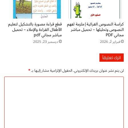
خ
ر
د
ح
و
ل
د
ت
كراسة النصوص القرائية|ملزمة لفهم
قطع قراءة مصورة بالتشكيل لتعليم
p
ك
النصوص وتحليلها – تحميل مباشر
الأطفال القراءة والإملاء – تحميل
d
ن
مجاني PDF
مباشر مجاني pdf
f
ح
فبراير 2, 2026
ديسمبر 23, 2025
ت
و
ح
ا
م
ل
اترك تعليقاً
ي
خ
ل
ط
لن يتم نشر عنوان بريدك الإلكتروني.
الحقول الإلزامية مشار إليها بـ
*
م
ا
ج
ل
ا
ا
أ
ل
ن
ج
ي
م
ت
ل
ع
p
ل
d
f
ي
ت