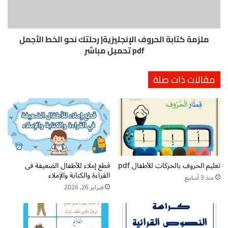
ق
ت
ي
ا
ن
ب
:
ة
ملزمة كتابة الحروف الإنجليزية| رحلتك نحو الخط الأجمل
د
ا
pdf تحميل مباشر
ر
ل
و
ح
مقالات ذات صلة
س
ر
م
و
ن
ف
ق
ا
ص
ل
ة
إ
أ
ن
ص
ج
ح
تعليم الحروف بالحركات للأطفال pdf
قطع إملاء للأطفال الضعيفة فى
ل
القراءة والكتابة والإملاء
ا
ي
منذ 3 أسابيع
ب
ز
فبراير 26, 2026
ا
ي
ل
ة
أ
|