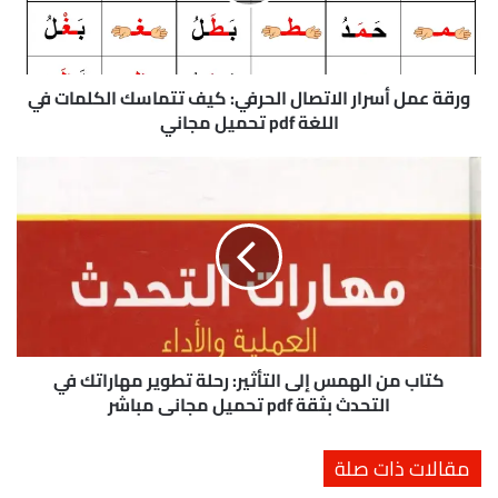
م
ل
أ
س
ر
ورقة عمل أسرار الاتصال الحرفي: كيف تتماسك الكلمات في
ا
اللغة pdf تحميل مجاني
ر
ا
ك
ل
ت
ا
ا
ت
ب
ص
م
ا
ن
ل
ا
ا
ل
ل
ه
ح
م
كتاب من الهمس إلى التأثير: رحلة تطوير مهاراتك في
ر
س
التحدث بثقة pdf تحميل مجاني مباشر
ف
إ
ي
ل
مقالات ذات صلة
:
ى
ك
ا