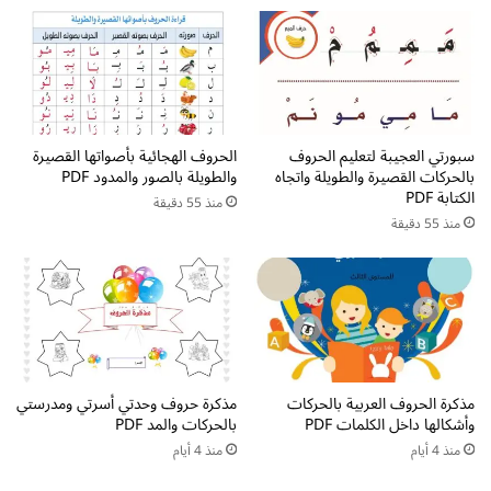
ي
ل
ف
ت
ت
أ
ت
ث
م
ي
ا
ر
س
سبورتي العجيبة لتعليم الحروف
الحروف الهجائية بأصواتها القصيرة
:
بالحركات القصيرة والطويلة واتجاه
والطويلة بالصور والمدود PDF
ك
ر
الكتابة PDF
ا
ح
منذ 55 دقيقة
ل
منذ 55 دقيقة
ل
ك
ة
ل
ت
م
ط
ا
و
ت
ي
ف
ر
ي
م
مذكرة الحروف العربية بالحركات
مذكرة حروف وحدتي أسرتي ومدرستي
ا
ه
وأشكالها داخل الكلمات PDF
بالحركات والمد PDF
ل
ا
منذ 4 أيام
منذ 4 أيام
ل
ر
غ
ا