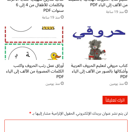
من الألف إلى الياء PDF
والكلمات للأطفال من 4 إلى 6
ت
ا
سنوات PDF
د
ل
منذ 19 ساعة
ا
منذ 19 ساعة
ه
ئ
ا
ي
ا
p
ل
d
م
f
خ
ت
ت
ح
ل
كتاب حروفي لتعليم الحروف العربية
أوراق عمل رتب الحروف واكتب
م
ف
وأشكالها بالصور من الألف إلى الياء
الكلمات المصورة من الألف إلى الياء
ي
ة
PDF
PDF
ل
ل
منذ يومين
منذ يومين
م
ت
ب
ع
ا
ل
اترك تعليقاً
ش
ي
ر
م
لن يتم نشر عنوان بريدك الإلكتروني.
الحقول الإلزامية مشار إليها بـ
*
ا
ل
ا
أ