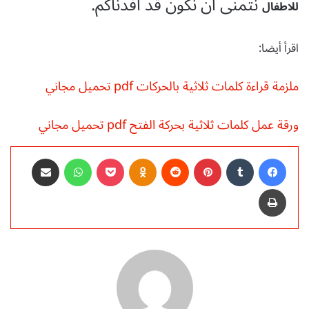
نتمنى أن نكون قد افدناكم.
للاطفال
اقرأ أيضا:
ملزمة قراءة كلمات ثلاثية بالحركات pdf تحميل مجاني
ورقة عمل كلمات ثلاثية بحركة الفتح pdf تحميل مجاني
فيسبوك
‏Tumblr
بينتيريست
‏Reddit
Odnoklassniki
‫Pocket
واتساب
مشاركة عبر البريد
طباعة