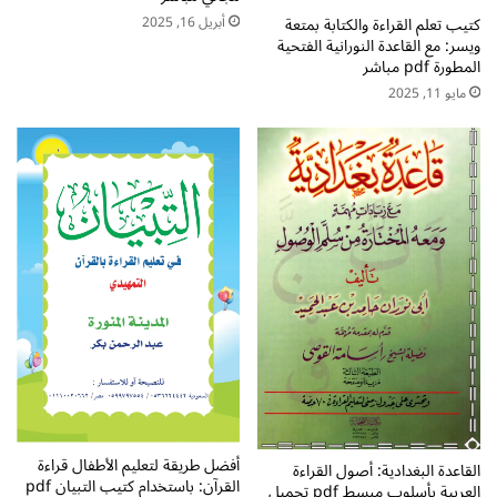
ر
ل
م
أبريل 16, 2025
كتيب تعلم القراءة والكتابة بمتعة
م
ويسر: مع القاعدة النورانية الفتحية
ا
المطورة pdf مباشر
ب
ل
ا
ا
مايو 11, 2025
ش
و
ر
ل
p
d
f
ل
ل
ت
ح
م
ي
ل
ا
ل
م
أفضل طريقة لتعليم الأطفال قراءة
ب
القاعدة البغدادية: أصول القراءة
القرآن: باستخدام كتيب التبيان pdf
ا
العربية بأسلوب مبسط pdf تحميل