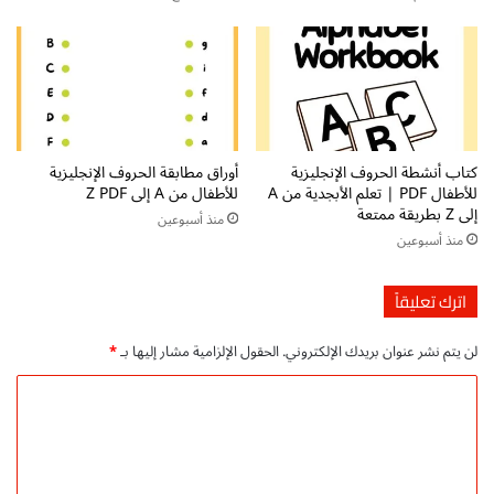
ب
ل
ا
ع
ل
ر
ه
ب
ج
ي
ا
ة
ء
ا
كتاب أنشطة الحروف الإنجليزية
أوراق مطابقة الحروف الإنجليزية
ل
ل
للأطفال PDF | تعلم الأبجدية من A
للأطفال من A إلى Z PDF
ت
ص
إلى Z بطريقة ممتعة
منذ أسبوعين
ع
ف
منذ أسبوعين
ل
ا
م
ل
ا
أ
اترك تعليقاً
ل
و
م
ل
لن يتم نشر عنوان بريدك الإلكتروني.
الحقول الإلزامية مشار إليها بـ
*
ه
p
ا
d
ا
ر
f
ل
ا
م
ت
ج
ت
ا
ا
ع