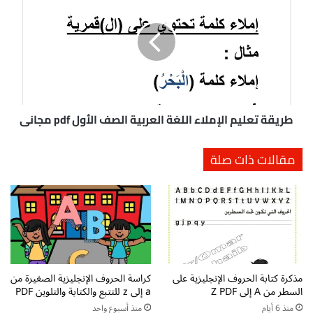
ر
ل
ي
م
ق
س
ة
ت
ت
و
ع
ي
ل
ا
ي
ت
م
طريقة تعليم الإملاء اللغة العربية الصف الأول pdf مجاني
ا
ا
ل
ل
مقالات ذات صلة
خ
إ
م
م
س
ل
ف
ا
ي
ء
ا
ا
ل
ل
ت
ل
مذكرة كتابة الحروف الإنجليزية على
كراسة الحروف الإنجليزية الصغيرة من
د
غ
السطر من A إلى Z PDF
a إلى z للتتبع والكتابة والتلوين PDF
ر
ة
ج
ا
منذ 6 أيام
منذ أسبوع واحد